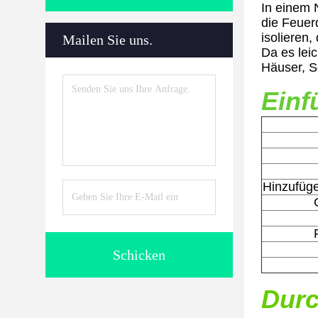
In einem 
die Feuer
isolieren
Mailen Sie uns.
Da es leic
Häuser, S
Einf
Hinzufüg
Schicken
Dur