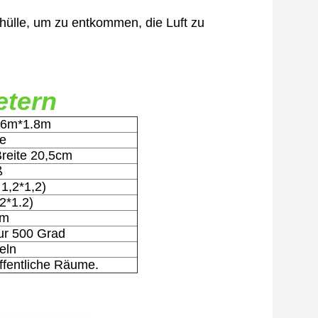
ülle, um zu entkommen, die Luft zu
etern
.6m*1.8m
te
reite 20,5cm
ß
 1,2*1,2)
.2*1.2)
mm
ur 500 Grad
eln
ffentliche Räume.