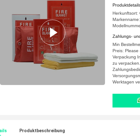
Produktdetail
Herkunftsort:
Markenname: 
Modellnumme
Zahlungs- un
Min Bestellm
Preis: Please
Verpackung In
zu verpacken
Zahlungsbedin
Versorgungsma
Werktagen ve
ails
Produktbeschreibung