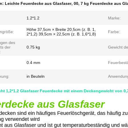
en:
Leichte Feuerdecke aus Glasfaser
,
00
,
7 kg Feuerdecke aus Gl
1.2*1.2
Marke:
Höhe 37,5cm × Breite 20,5cm (z. B. 1,
ngröße:
Farbe:
2*1,2) 39,5cm × 22,5cm (z. B. 1,6*1,8)
ügen des
ts der
0.75 kg
Gewicht de
:
0.4 mm
Feuerbestä
kung:
in Beuteln
Anwendung
ht 1,2*1.2 Glasfaser Feuerdecke mit einem Deckengewicht von 0,
rdecke aus Glasfaser
decken sind ein häufiges Feuerlöschgerät, das häufig zu
ng verwendet wird
ht aus Glasfaser und ist gut temperaturbeständig und wär