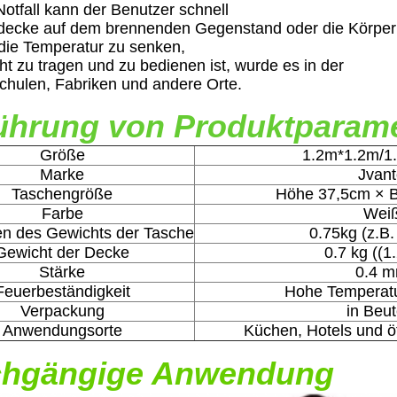
Notfall kann der Benutzer schnell
decke auf dem brennenden Gegenstand oder die Körperh
, die Temperatur zu senken,
ht zu tragen und zu bedienen ist, wurde es in der
chulen, Fabriken und andere Orte.
ührung von Produktparam
Größe
1.2m*1.2m/1
Marke
Jvan
Taschengröße
Höhe 37,5cm × B
Farbe
Wei
en des Gewichts der Tasche
0.75kg (z.B.
Gewicht der Decke
0.7 kg ((1
Stärke
0.4 
Feuerbeständigkeit
Hohe Temperat
Verpackung
in Beut
Anwendungsorte
Küchen, Hotels und ö
chgängige Anwendung