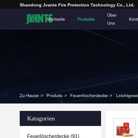
Shandong Jvante Fire Protection Technology Co., Ltd.
Über
Startseite
Produkte
Kont
Uns
Zu Hause
>
Produits
>
Feuerlöscherdecke
>
Leichtgewi
Katagorien
Feuerlöscherdecke
(91)