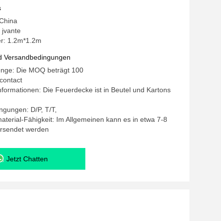
s
 China
jvante
r: 1.2m*1.2m
d Versandbedingungen
enge: Die MOQ beträgt 100
 contact
formationen: Die Feuerdecke ist in Beutel und Kartons
.
gungen: D/P, T/T,
terial-Fähigkeit: Im Allgemeinen kann es in etwa 7-8
rsendet werden
Jetzt Chatten