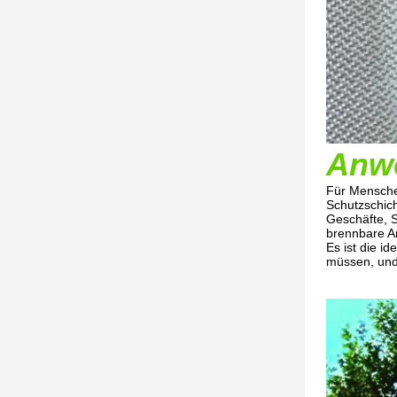
Anw
Für Mensche
Schutzschich
Geschäfte, S
brennbare An
Es ist die i
müssen, und