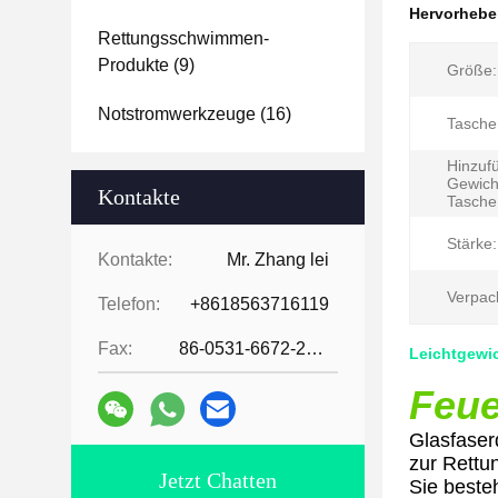
Hervorheb
Rettungsschwimmen-
Produkte
(9)
Größe:
Notstromwerkzeuge
(16)
Tasche
Hinzuf
Gewich
Kontakte
Tasche
Stärke:
Kontakte:
Mr. Zhang lei
Verpac
Telefon:
+8618563716119
Fax:
86-0531-6672-2545
Leichtgewic
Feue
Glasfaser
zur Rettu
Jetzt Chatten
Sie beste