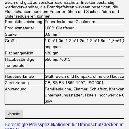
weich und glatt zu sein.Korrosionsschutz, Insektenbeständig,
wiederverwendbar, die Brandgefahren wirksam beseitigen, die
Fluchtchancen aus dem Feuer erhöhen und Sachschäden und
Opfer reduzieren können.
Produktbezeichnung
Feuerdecke aus Glasfasern
Produktmaterial
100% Glasfaser
Stärke
0.5 mm
Größe
1.0m*1.0m,1.2m*1.2m,1.2m*1,8m, 1,8m*1,8m o
angepasst
Flächengewicht
430 gm
Hitzebeständige
550 bis 700°C
Temperatur
Hauptmerkmale
Glatt, weich und kompakt, ohne die Haut zu re
Zertifizierung
CE, BS EN 1869-1997, ISO9001
Anwendung
Familienküche, Zimmer, Schlafsitz, Krankenha
Unterhaltungsstätten, Hotels, hochwertige 
usw.
Vorteile
Berechtigte Preisspezifikationen für Brandschutzdecken in