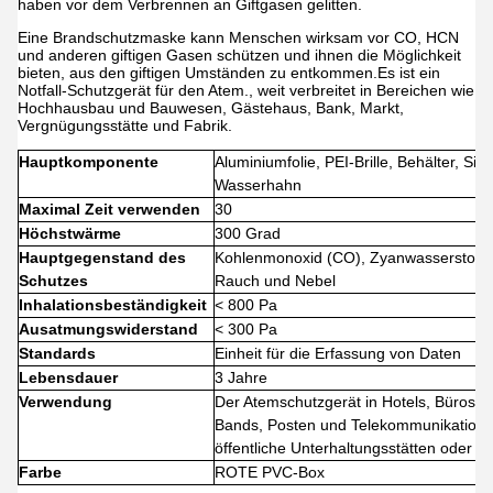
haben vor dem Verbrennen an Giftgasen gelitten.
Eine Brandschutzmaske kann Menschen wirksam vor CO, HCN
und anderen giftigen Gasen schützen und ihnen die Möglichkeit
bieten, aus den giftigen Umständen zu entkommen.Es ist ein
Notfall-Schutzgerät für den Atem., weit verbreitet in Bereichen wie
Hochhausbau und Bauwesen, Gästehaus, Bank, Markt,
Vergnügungsstätte und Fabrik.
Hauptkomponente
Aluminiumfolie, PEI-Brille, Behälter, Si
Wasserhahn
Maximal Zeit verwenden
30
Höchstwärme
300 Grad
Hauptgegenstand des
Kohlenmonoxid (CO), Zyanwasserstoffsä
Schutzes
Rauch und Nebel
Inhalationsbeständigkeit
< 800 Pa
Ausatmungswiderstand
< 300 Pa
Standards
Einheit für die Erfassung von Daten
Lebensdauer
3 Jahre
Verwendung
Der Atemschutzgerät in Hotels, Büros,
Bands, Posten und Telekommunikation, 
öffentliche Unterhaltungsstätten oder 
Farbe
ROTE PVC-Box