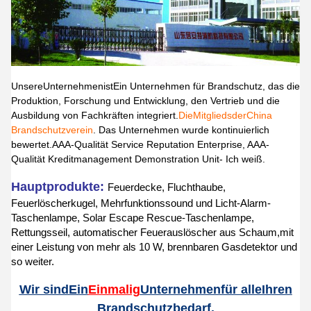
Unsere
Unternehmen
ist
Ein Unternehmen für Brandschutz, das die
Produktion, Forschung und Entwicklung, den Vertrieb und die
Ausbildung von Fachkräften integriert.
Die
Mitglied
s
der
China
Brandschutzverein
. Das Unternehmen wurde kontinuierlich
bewertet.AAA-Qualität Service Reputation Enterprise, AAA-
Qualität Kreditmanagement Demonstration Unit
- Ich weiß.
Hauptprodukte:
Feuerdecke, Fluchthaube,
Feuerlöscherkugel, Mehrfunktionssound und Licht-Alarm-
Taschenlampe, Solar Escape Rescue-Taschenlampe,
Rettungsseil, automatischer Feuerauslöscher aus Schaum,mit
einer Leistung von mehr als 10 W, brennbaren Gasdetektor und
so weiter.
Wir sind
Ein
Einmalig
Unternehmen
für alle
Ihren
Brandschutzbedarf.